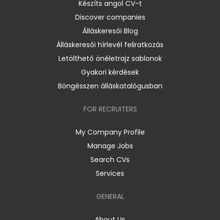
Készíts angol CV-t
Discover companies
Álláskeresői Blog
Álláskeresői hírlevél feliratkozás
Letölthető önéletrajz sablonok
Gyakori kérdések
Böngésszen álláskatalógusban
FOR RECRUITERS
My Company Profile
Manage Jobs
Search CVs
Services
GENERAL
About Us