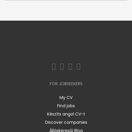
FOR JOBSEEKERS
My CV
Find jobs
Készíts angol CV-t
Discover companies
Álláskeresői Blog