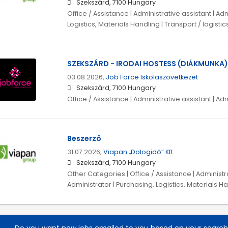
Szekszárd, 7100 Hungary
Office / Assistance | Administrative assistant | Ad
Logistics, Materials Handling | Transport / logistic
SZEKSZÁRD - IRODAI HOSTESS (DIÁKMUNKA)
03.08.2026,
Job Force Iskolaszövetkezet
Szekszárd, 7100 Hungary
Office / Assistance | Administrative assistant | Ad
Beszerző
31.07.2026,
Viapan „Dologidő” Kft.
Szekszárd, 7100 Hungary
Other Categories | Office / Assistance | Administra
Administrator | Purchasing, Logistics, Materials H
Do you want new jobs emailed to you based on your searc