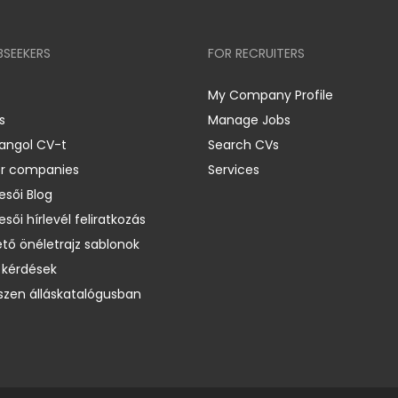
BSEEKERS
FOR RECRUITERS
My Company Profile
s
Manage Jobs
 angol CV-t
Search CVs
er companies
Services
esői Blog
esői hírlevél feliratkozás
ető önéletrajz sablonok
 kérdések
zen álláskatalógusban