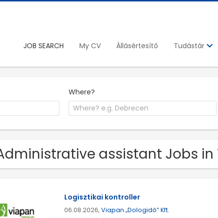
JOB SEARCH
My CV
Állásértesítő
Tudástár
Where?
Administrative assistant Jobs i
Logisztikai kontroller
06.08.2026,
Viapan „Dologidő” Kft.