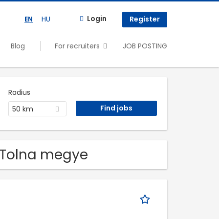
Login
EN
HU
Register
Blog
For recruiters
JOB POSTING
Radius
50 km
n Tolna megye