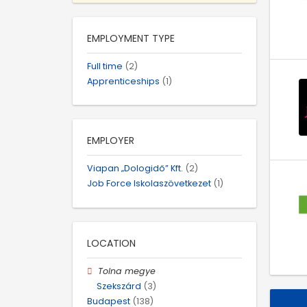
EMPLOYMENT TYPE
Full time
(2)
Apprenticeships
(1)
EMPLOYER
Viapan „Dologidő” Kft.
(2)
Job Force Iskolaszövetkezet
(1)
LOCATION
Tolna megye
Szekszárd
(3)
Budapest
(138)