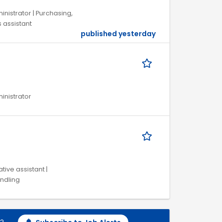
ministrator | Purchasing,
s assistant
published yesterday
ministrator
tive assistant |
andling
h?