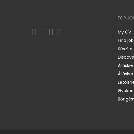
FOR JO
My CV
Find job
Készíts
Discov
Állásker
Állásker
Letölth
Gyakori
Böngéss