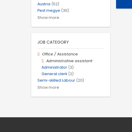
Austria
(52)
Pest megye
(35)
Show more
JOB CATEGORY
Office / Assistance
Administrative assistant
Administrator
(3)
General clerk
(2)
Semi-skilled Labour
(20)
Show more