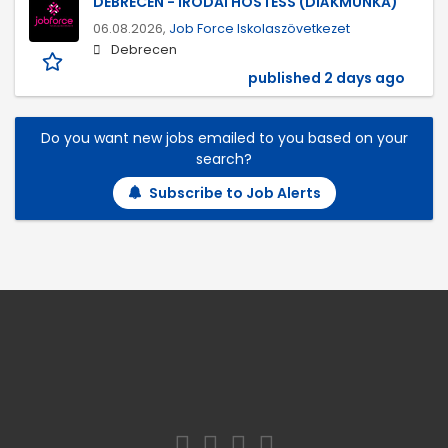
DEBRECEN - IRODAI HOSTESS (DIÁKMUNKA)
06.08.2026,
Job Force Iskolaszövetkezet
Debrecen
published 2 days ago
Do you want new jobs emailed to you based on your
search?
Subscribe to Job Alerts