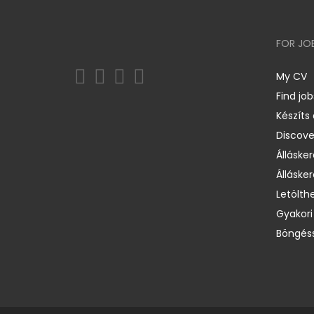
FOR JO
My CV
Find job
Készíts
Discov
Állásker
Állásker
Letölth
Gyakori
Böngéss