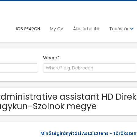
JOB SEARCH
My CV
Állásértesítő
Tudástár
Where?
Administrative assistant HD Direk
agykun-Szolnok megye
Minőségirányítási Asszisztens - Törökszen