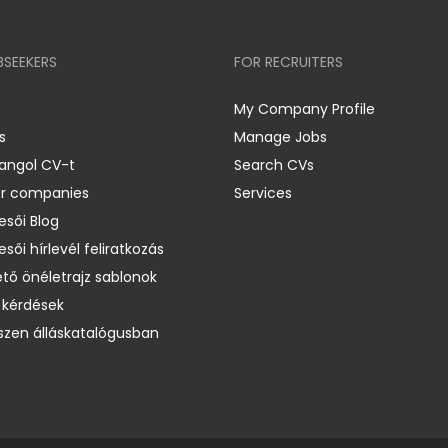
BSEEKERS
FOR RECRUITERS
My Company Profile
s
Manage Jobs
 angol CV-t
Search CVs
er companies
Services
esői Blog
esői hírlevél feliratkozás
ető önéletrajz sablonok
 kérdések
zen álláskatalógusban