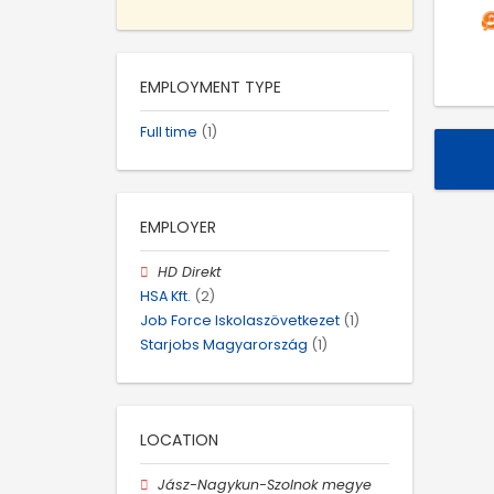
EMPLOYMENT TYPE
Full time
(1)
EMPLOYER
HD Direkt
HSA Kft.
(2)
Job Force Iskolaszövetkezet
(1)
Starjobs Magyarország
(1)
LOCATION
Jász-Nagykun-Szolnok megye