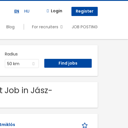
Login
EN
HU
Register
Blog
For recruiters
JOB POSTING
Radius
50 km
t Job in Jász-
tmiklós