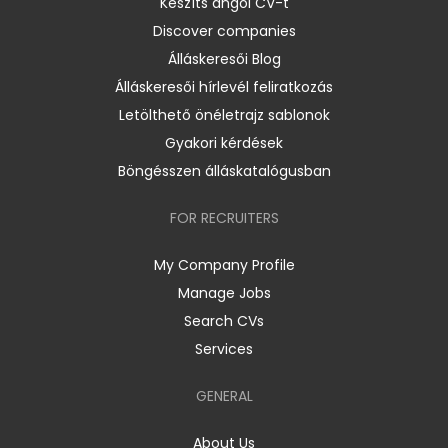
Készíts angol CV-t
Discover companies
Álláskeresői Blog
Álláskeresői hírlevél feliratkozás
Letölthető önéletrajz sablonok
Gyakori kérdések
Böngésszen álláskatalógusban
FOR RECRUITERS
My Company Profile
Manage Jobs
Search CVs
Services
GENERAL
About Us